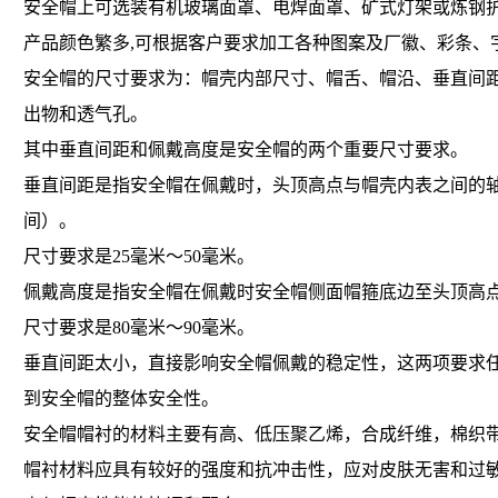
安全帽上可选装有机玻璃面罩、电焊面罩、矿式灯架或炼钢护
产品颜色繁多,可根据客户要求加工各种图案及厂徽、彩条、
安全帽的尺寸要求为：帽壳内部尺寸、帽舌、帽沿、垂直间
出物和透气孔。
其中垂直间距和佩戴高度是安全帽的两个重要尺寸要求。
垂直间距是指安全帽在佩戴时，头顶高点与帽壳内表之间的
间）。
尺寸要求是25毫米～50毫米。
佩戴高度是指安全帽在佩戴时安全帽侧面帽箍底边至头顶高
尺寸要求是80毫米～90毫米。
垂直间距太小，直接影响安全帽佩戴的稳定性，这两项要求
到安全帽的整体安全性。
安全帽帽衬的材料主要有高、低压聚乙烯，合成纤维，棉织
帽衬材料应具有较好的强度和抗冲击性，应对皮肤无害和过