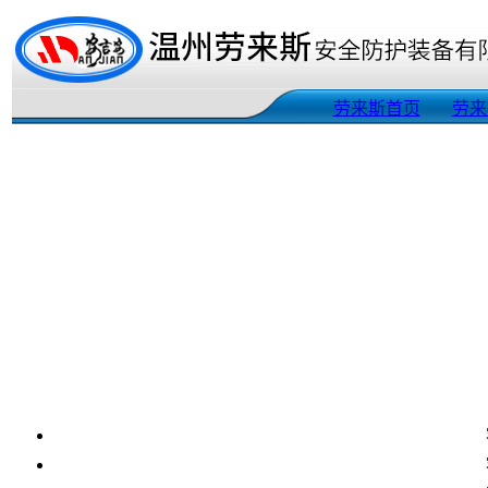
劳来斯首页
劳来