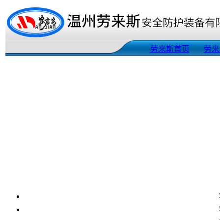
劳来斯首页
劳来