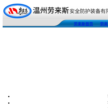
劳来斯首页
劳来