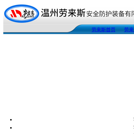
劳来斯首页
劳来