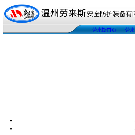
劳来斯首页
劳来