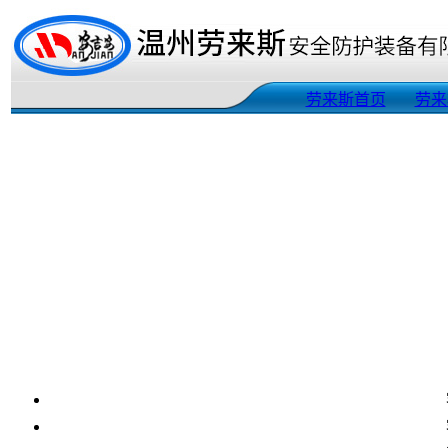
劳来斯首页
劳来